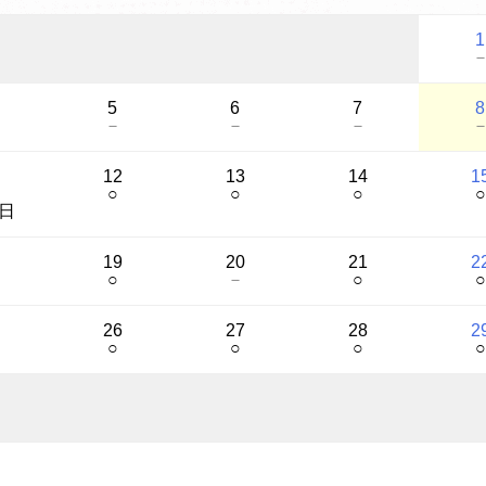
1
5
6
7
8
－
－
－
12
13
14
1
○
○
○
○
日
19
20
21
2
○
－
○
○
26
27
28
2
○
○
○
○