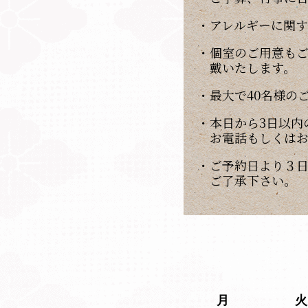
・アレルギーに関
・個室のご用意もご
戴いたします。
・最大で40名様の
・本日から3日以内
お電話もしくは
・ご予約日より３
ご了承下さい。
月
火