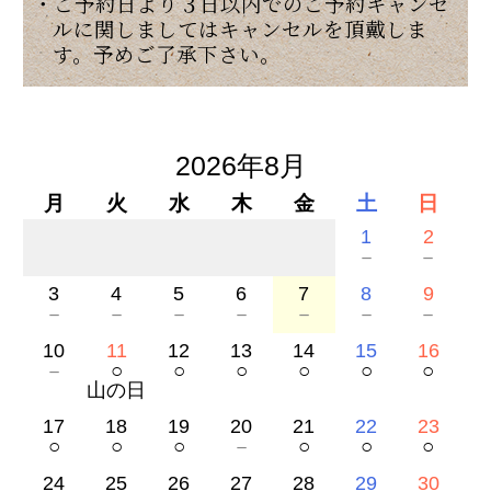
・ご予約日より３日以内でのご予約キャンセ
ルに関しましてはキャンセルを頂戴しま
す。予めご了承下さい。
2026年8月
月
火
水
木
金
土
日
1
2
－
－
3
4
5
6
7
8
9
－
－
－
－
－
－
－
10
11
12
13
14
15
16
－
○
○
○
○
○
○
山の日
17
18
19
20
21
22
23
○
○
○
－
○
○
○
24
25
26
27
28
29
30