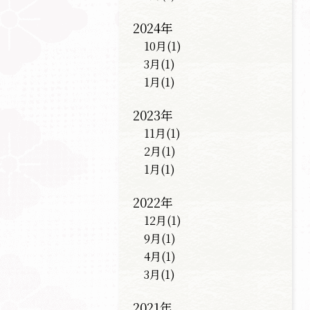
2024年
10月(1)
3月(1)
1月(1)
2023年
11月(1)
2月(1)
1月(1)
2022年
12月(1)
9月(1)
4月(1)
3月(1)
2021年