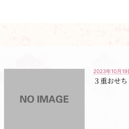
2023年10月19
３重おせち