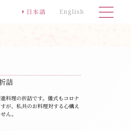
お問合せ
日本語
English
折詰
精進料理の折詰です。儀式もコロナ
ますが、私共のお料理対する心構え
ません。