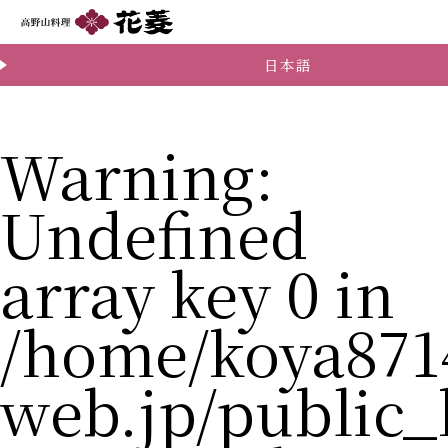
日本語
Warning
:
Undefined
array key 0 in
/home/koya871
web.jp/public